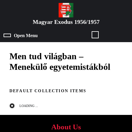
Skip
to
content
Magyar Exodus 1956/1957
Skip
to
Open Menu
Open
content
Menu
Men tud világban –
Menekülő egyetemistákból
DEFAULT COLLECTION ITEMS
LOADING ...
About Us