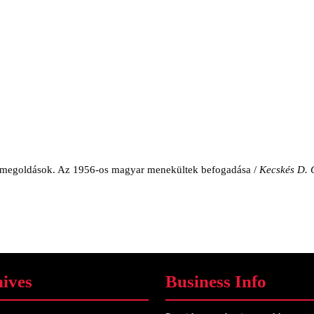
s megoldások. Az 1956-os magyar menekültek befogadása /
Kecskés D. 
ives
Business Info