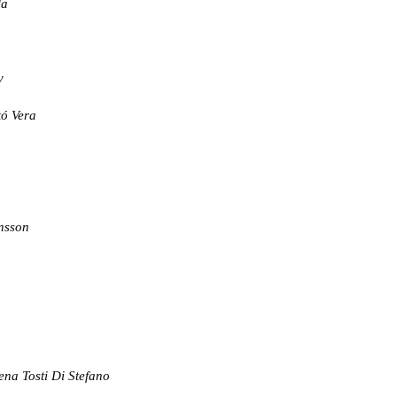
la
v
tó Vera
nsson
ena Tosti Di Stefano