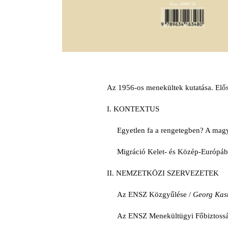
Az 1956-os menekültek kutatása. El
I. KONTEXTUS
Egyetlen fa a rengetegben? A mag
Migráció Kelet- és Közép-Európáb
II. NEMZETKÖZI SZERVEZETEK
Az ENSZ Közgyűlése /
Georg Kas
Az ENSZ Menekültügyi Főbiztoss