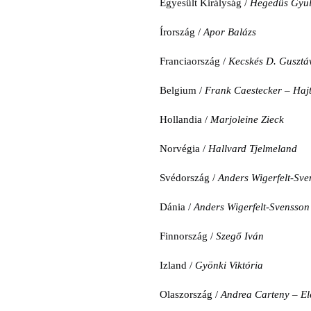
Egyesült Királyság /
Hegedűs Gyu
Írország /
Apor Balázs
Franciaország /
Kecskés D. Gusztá
Belgium /
Frank Caestecker – Haj
Hollandia /
Marjoleine Zieck
Norvégia /
Hallvard Tjelmeland
Svédország /
Anders Wigerfelt-Sve
Dánia /
Anders Wigerfelt-Svensson
Finnország /
Szegő Iván
Izland /
Gyönki Viktória
Olaszország /
Andrea Carteny – El