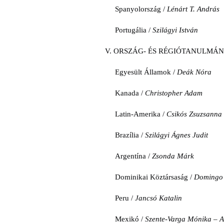
Spanyolország /
Lénárt T. András
Portugália /
Szilágyi István
V. ORSZÁG- ÉS RÉGIÓTANULMÁ
Egyesült Államok /
Deák Nóra
Kanada /
Christopher Adam
Latin-Amerika /
Csikós Zsuzsanna
Brazília /
Szilágyi Ágnes Judit
Argentína /
Zsonda Márk
Dominikai Köztársaság /
Domingo 
Peru /
Jancsó Katalin
Mexikó /
Szente-Varga Mónika – A