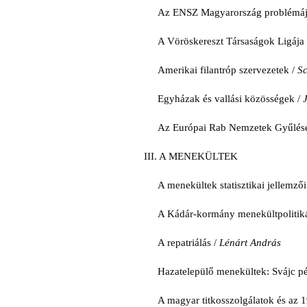
Az ENSZ Magyarország problémájá
A Vöröskereszt Társaságok Ligája
Amerikai filantróp szervezetek /
S
Egyházak és vallási közösségek /
Az Európai Rab Nemzetek Gyűlés
III. A MENEKÜLTEK
A menekültek statisztikai jellemzői
A Kádár-kormány menekültpolitiká
A repatriálás /
Lénárt András
Hazatelepülő menekültek: Svájc p
A magyar titkosszolgálatok és az 