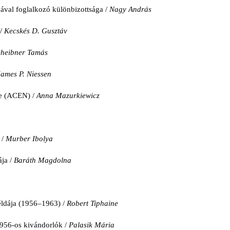
val foglalkozó különbizottsága /
Nagy András
 /
Kecskés D. Gusztáv
cheibner Tamás
James P. Niessen
e (ACEN) /
Anna Mazurkiewicz
 /
Murber Ibolya
ja /
Baráth Magdolna
éldája (1956‒1963) /
Robert Tiphaine
1956-os kivándorlók /
Palasik Mária