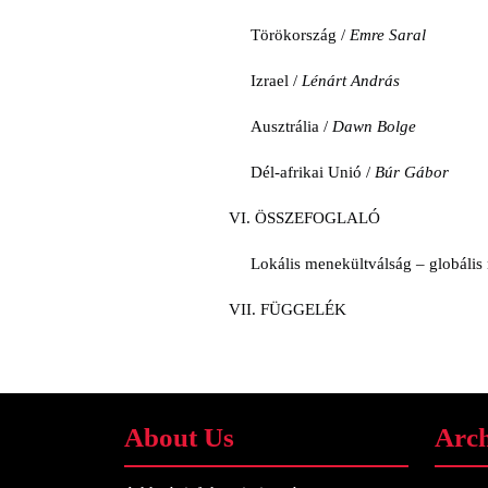
Törökország /
Emre Saral
Izrael /
Lénárt András
Ausztrália /
Dawn Bolge
Dél-afrikai Unió /
Búr Gábor
VI. ÖSSZEFOGLALÓ
Lokális menekültválság – globáli
VII. FÜGGELÉK
About Us
Arch