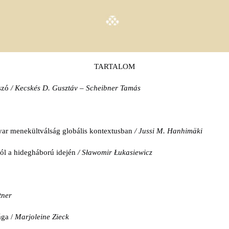
TARTALOM
őszó
/ Kecskés D. Gusztáv – Scheibner Tamás
yar menekültválság globális kontextusban
/
Jussi M. Hanhimäki
ól a hidegháború idején
/ Sławomir Łukasiewicz
tner
ága /
Marjoleine Zieck