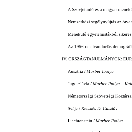
A Szovjetunió és a magyar menekü
Nemzetközi segélynyújtás az ötven
Menekülő egyetemistákból sikeres 
Az 1956-os elvándorlás demográfi
IV. ORSZÁGTANULMÁNYOK: EU
Ausztria /
Murber Ibolya
Jugoszlávia /
Murber Ibolya – Kat
Németországi Szövetségi Köztársa
Svájc /
Kecskés D. Gusztáv
Liechtenstein /
Murber Ibolya