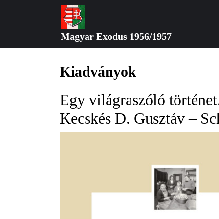
Skip
to
content
Magyar Exodus 1956/1957
Skip
to
content
Kiadványok
Egy világraszóló történe
Kecskés D. Gusztáv – Sc