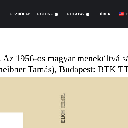
KEZDŐLAP
RÓLUNK
KUTATÁS
HÍREK
E
t. Az 1956-os magyar menekültváls
heibner Tamás), Budapest: BTK TT