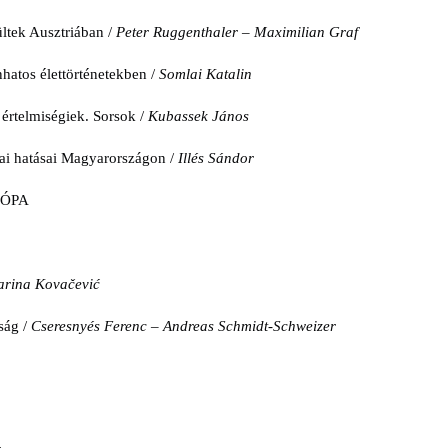
ltek Ausztriában /
Peter Ruggenthaler – Maximilian Graf
hatos élettörténetekben /
Somlai Katalin
értelmiségiek. Sorsok /
Kubassek János
ai hatásai Magyarországon /
Illés Sándor
RÓPA
arina Kovačević
ság /
Cseresnyés Ferenc – Andreas Schmidt-Schweizer