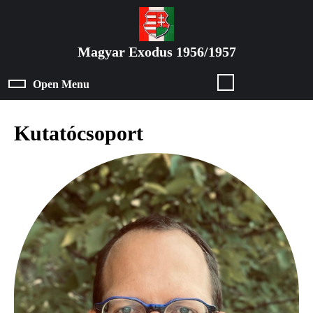
Skip
to
content
Magyar Exodus 1956/1957
Skip
to
Open Menu
Open
content
Menu
Kutatócsoport