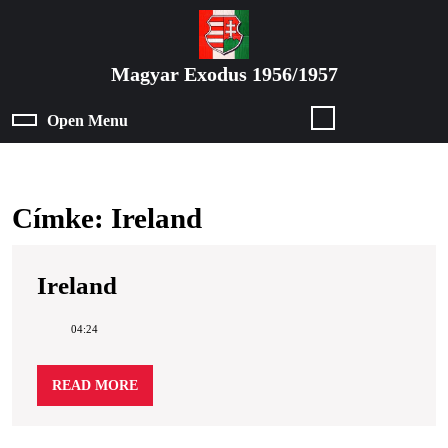
Skip
to
content
Magyar Exodus 1956/1957
Skip
to
Open Menu
Open
content
Menu
Címke:
Ireland
Ireland
Ireland
04:24
READ
READ MORE
MORE