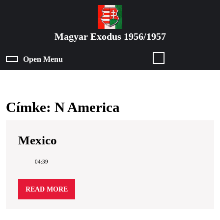
Skip
to
content
Magyar Exodus 1956/1957
Skip
to
Open Menu
Open
content
Menu
Címke:
N America
Mexico
Mexico
04:39
READ
READ MORE
MORE