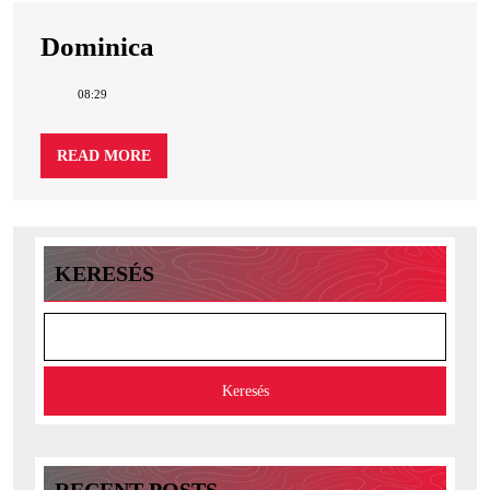
Dominica
Dominica
08:29
READ
READ MORE
MORE
KERESÉS
Keresés