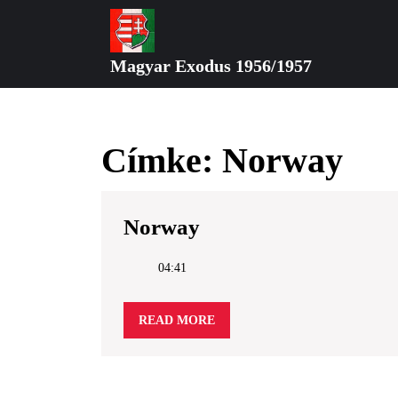
Skip
to
content
Magyar Exodus 1956/1957
Skip
to
content
Címke:
Norway
Norway
Norway
04:41
READ
READ MORE
MORE