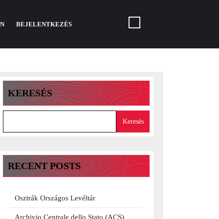
N
BEJELENTKEZÉS
KERESÉS
Keresés
RECENT POSTS
Osztrák Országos Levéltár
Archivio Centrale dello Stato (ACS)