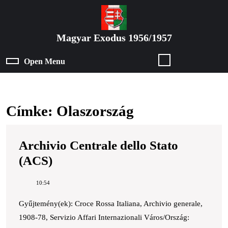
Skip
to
content
Magyar Exodus 1956/1957
Skip
to
Open Menu
Open
content
Menu
Címke:
Olaszország
Archivio Centrale dello Stato
Archivio
(ACS)
Centrale
10:54
dello
Stato
Gyűjtemény(ek): Croce Rossa Italiana, Archivio generale,
1908-78, Servizio Affari Internazionali Város/Ország:
(ACS)