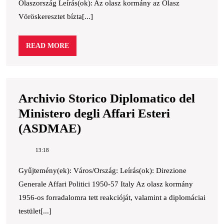
Olaszország Leírás(ok): Az olasz kormány az Olasz
Vöröskeresztet bízta[...]
READ
READ MORE
MORE
Archivio Storico Diplomatico del
Ministero degli Affari Esteri
Archivio
(ASDMAE)
Storico
13:18
Diplomatico
del
Gyűjtemény(ek): Város/Ország: Leírás(ok): Direzione
Generale Affari Politici 1950-57 Italy Az olasz kormány
Ministero
1956-os forradalomra tett reakcióját, valamint a diplomáciai
degli
testület[...]
Affari