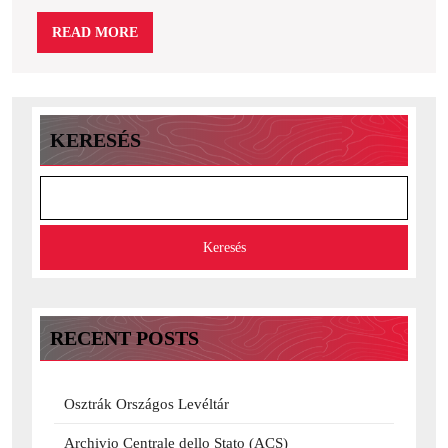
Esteri
READ
READ MORE
(ASDMAE)
MORE
KERESÉS
Keresés
RECENT POSTS
Osztrák Országos Levéltár
Archivio Centrale dello Stato (ACS)